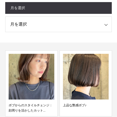
月を選択
択
上品な艶感ボブ♪
伸ばし途中におすすめ＊顔まわ
り姫カット＊