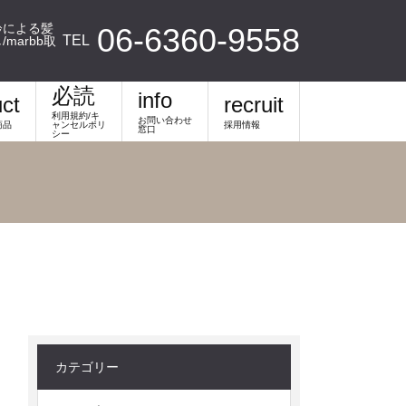
齢による髪
06-6360-9558
TEL
arbb取
必読
info
ct
recruit
利用規約/キ
お問い合わせ
商品
ャンセルポリ
採用情報
窓口
シー
カテゴリー