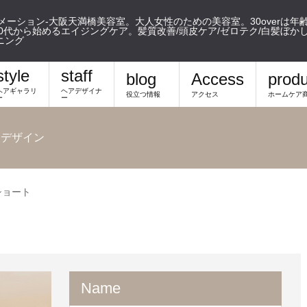
フォメーション-大阪天満橋美容室。大人女性のための美容室。30overは年
代から始めるエイジングケア。髪質改善/頭皮ケア/ゼロテク/白髪ぼかし/m
ニング
style
staff
blog
Access
produ
ヘアギャラリ
ヘアデザイナ
役立つ情報
アクセス
ホームケア
ー
ー
アデザイン
ショート
Name