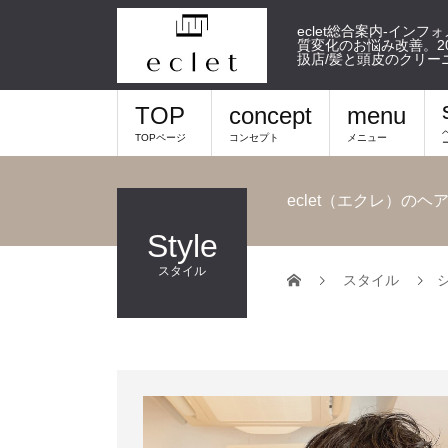
eclet総合案内-イン
質変化のお悩み改善。20
扱店/髪と頭皮のクリー
TOP
concept
menu
TOPページ
コンセプト
メニュー
eclet（エクレ）のヘ
Style
スタイル
スタイル