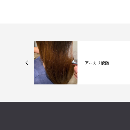
クレ）開業のご
アルカリ酸熱