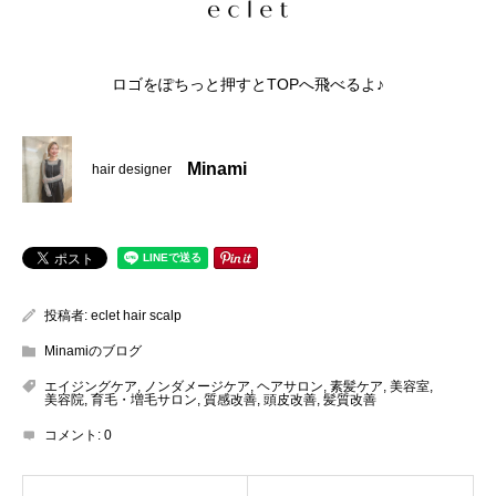
ロゴをぽちっと押すとTOPへ飛べるよ♪
Minami
hair designer
投稿者:
eclet hair scalp
Minamiのブログ
エイジングケア
,
ノンダメージケア
,
ヘアサロン
,
素髪ケア
,
美容室
,
美容院
,
育毛・増毛サロン
,
質感改善
,
頭皮改善
,
髪質改善
コメント:
0