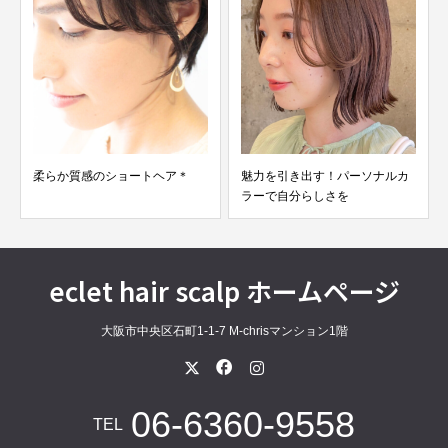
質感のショートヘア＊
魅力を引き出す！パーソナルカ
＊大人女性の
ラーで自分らしさを
ットと白髪ぼ
eclet hair scalp ホームページ
大阪市中央区石町1-1-7 M-chrisマンション1階
06-6360-9558
TEL