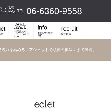
齢による髪
06-6360-9558
TEL
arbb取
必読
info
ct
recruit
利用規約/キ
お問い合わせ
商品
ャンセルポリ
採用情報
窓口
シー
、浸透力を高めるエアジェットで頭皮の奥深くまで浸透。