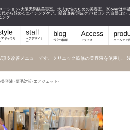
フォメーション-大阪天満橋美容室。大人女性のための美容室。30overは年
代から始めるエイジングケア。髪質改善/頭皮ケア/ゼロテク/白髪ぼかし/m
ニング
style
staff
blog
Access
produ
ヘアギャラリ
ヘアデザイナ
役立つ情報
アクセス
ホームケア
ー
ー
の養毛/頭皮改善メニューです。クリニック監修の美容液を使用し
美容液 -薄毛対策-エアジェット-