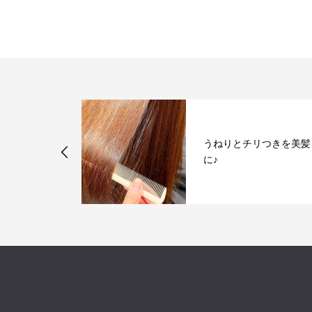
クレ）開業のご
うねりとチリつきを美髪
に♪