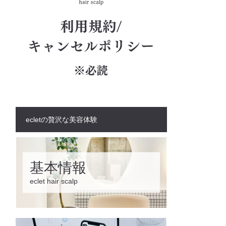
ecletの贅沢な美容体験
基本情報
eclet hair scalp