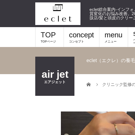
eclet総合案内-イン
質変化のお悩み改善。20
扱店/髪と頭皮のクリー
TOP
concept
menu
TOPページ
コンセプト
メニュー
eclet（エクレ）
air jet
エアジェット
クリニック監修の