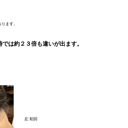
おります。
時では約２３倍も違いが出ます。
左:初回