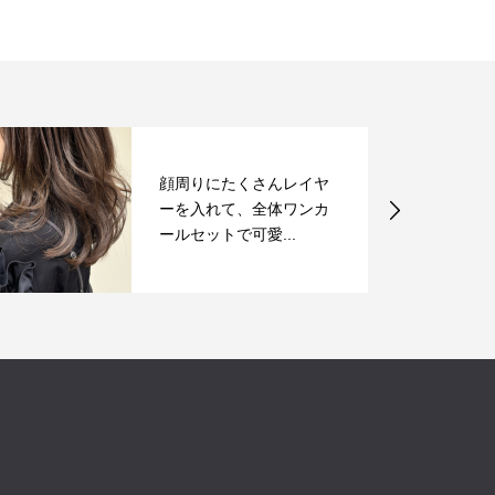
周りにたくさんレイヤ
ボブからのス
を入れて、全体ワンカ
ンジ：顔周り
ルセットで可愛...
カット＊