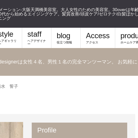
フォメーション-大阪天満橋美容室。大人女性のための美容室。30overは年
代から始めるエイジングケア。髪質改善/頭皮ケア/ゼロテク/白髪ぼかし/m
ニング
style
staff
blog
Access
produ
ヘアギャラリ
ヘアデザイナ
役立つ情報
アクセス
ホームケア
ー
ー
airdesignerは女性４名、男性１名の完全マンツーマン。 お気
清水 誓子
Profile