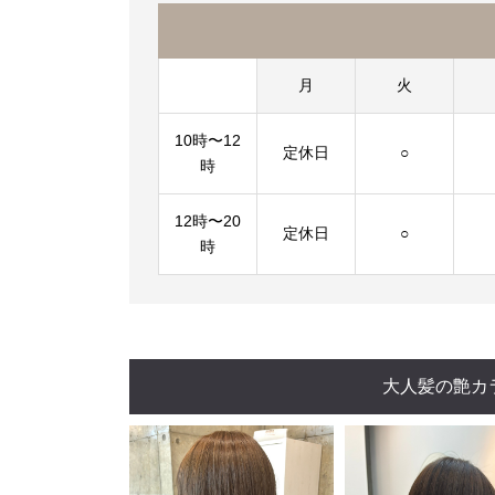
月
火
10時〜12
定休日
○
時
12時〜20
定休日
○
時
大人髪の艶カ