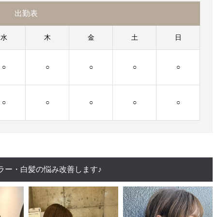
出勤表
水
木
金
土
日
○
○
○
○
○
○
○
○
○
○
ラー・白髪の悩み改善します♪