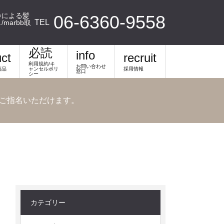
齢による髪
06-6360-9558
TEL
arbb取
必読
info
ct
recruit
利用規約/キ
お問い合わせ
商品
ャンセルポリ
採用情報
窓口
シー
軽にご指名いただけます。
カテゴリー