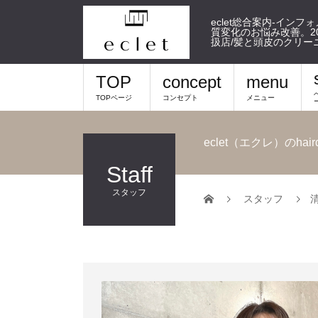
eclet総合案内-イン
質変化のお悩み改善。20
扱店/髪と頭皮のクリー
TOP
concept
menu
TOPページ
コンセプト
メニュー
eclet（エクレ）のh
Staff
スタッフ
スタッフ